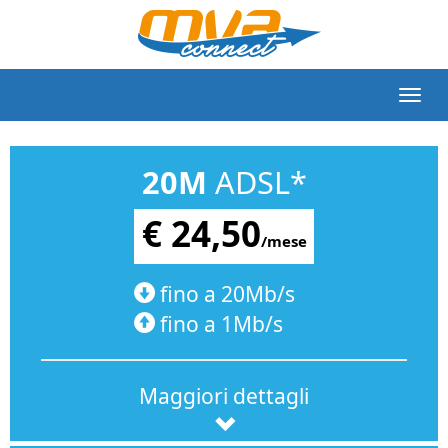
20M
ADSL*
€ 24,50
/mese
fino a 20Mb/s
fino a 1Mb/s
Maggiori dettagli