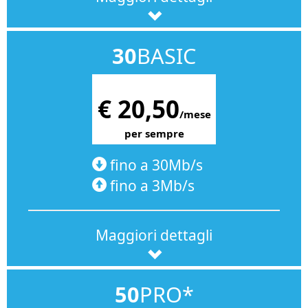
30
BASIC
€ 20,50
/mese
per sempre
fino a 30Mb/s
fino a 3Mb/s
Maggiori dettagli
50
PRO*