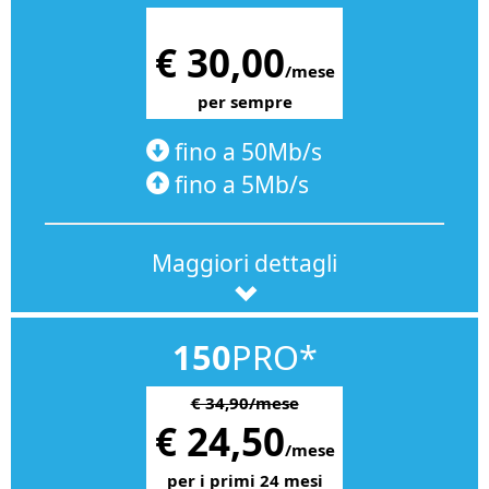
€ 30,00
/mese
per sempre
fino a 50Mb/s
fino a 5Mb/s
Maggiori dettagli
150
PRO*
€ 34,90/mese
€ 24,50
/mese
per i primi 24 mesi