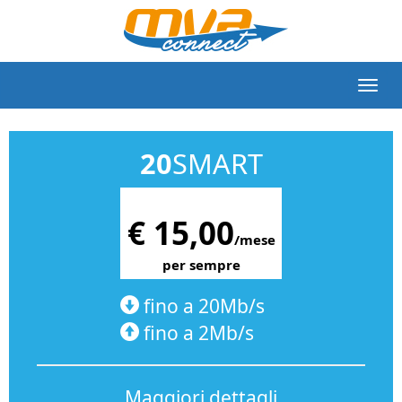
20
SMART
€ 15,00
/mese
per sempre
fino a 20Mb/s
fino a 2Mb/s
Maggiori dettagli